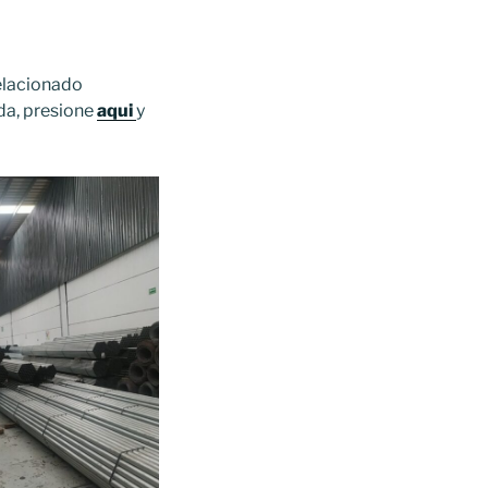
relacionado
da, presione
aqui
y