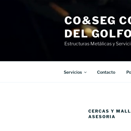
Saltar
al
CO&SEG C
contenido
DEL GOLF
Estructuras Metálicas y Servic
Servicios
Contacto
Po
CERCAS Y MALL
ASESORIA